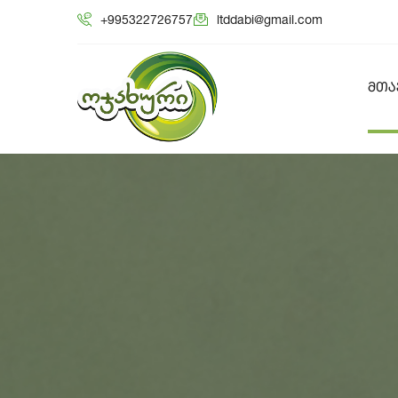
+995322726757
ltddabi@gmail.com
ᲛᲗᲐ