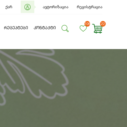
ქარ
ავტორიზაცია
რეგისტრაცია
106
22
ᲠᲔᲪᲔᲞᲢᲔᲑᲘ
ᲙᲝᲜᲢᲐᲥᲢᲘ