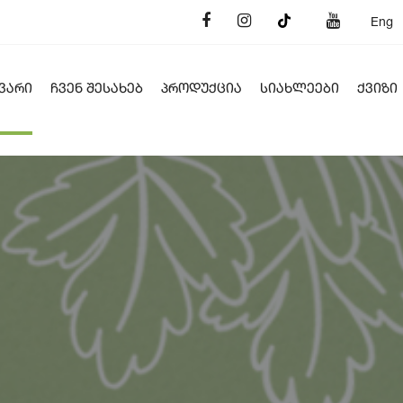
Eng
ᲕᲐᲠᲘ
ᲩᲕᲔᲜ ᲨᲔᲡᲐᲮᲔᲑ
ᲞᲠᲝᲓᲣᲥᲪᲘᲐ
ᲡᲘᲐᲮᲚᲔᲔᲑᲘ
ᲥᲕᲘᲖᲘ