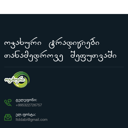
ojaxuri tradiciebi
Tanamedrove SefuTvaSi
ᲢᲔᲚᲔᲤᲝᲜᲘ:
+995322726757
ᲔᲚ.ᲤᲝᲡᲢᲐ:
ltddabi@gmail.com