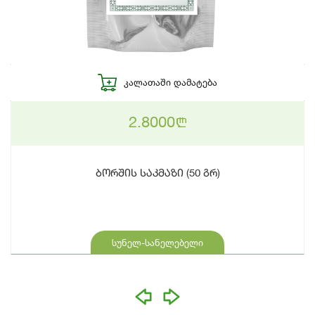
ᲙᲐᲚᲐᲗᲐᲨᲘ ᲓᲐᲛᲐᲢᲔᲑᲐ
2.8000
n
ბორშის საკმაზი (50 გრ)
სუნელ-სანელებელი
prev
next