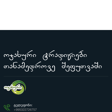
ojaxuri tradiciebi
Tanamedrove SefuTvaSi
ᲢᲔᲚᲔᲤᲝᲜᲘ:
+995322726757