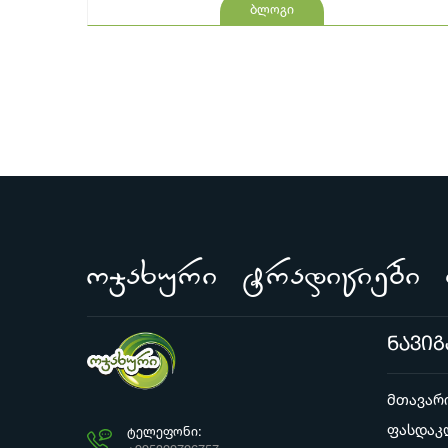
ბლოგი
ojaxuri tradiciebi 
ნავიგ
მთავარ
ფასდაკ
ᲢᲔᲚᲔᲤᲝᲜᲘ: