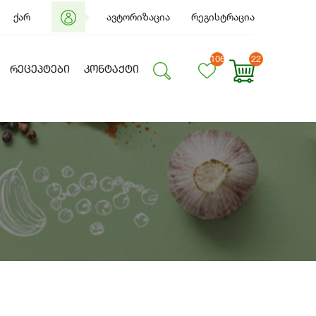
ქარ
ავტორიზაცია
რეგისტრაცია
106
22
ᲠᲔᲪᲔᲞᲢᲔᲑᲘ
ᲙᲝᲜᲢᲐᲥᲢᲘ