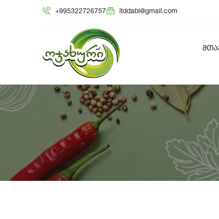
+995322726757
ltddabi@gmail.com
ᲛᲗᲐ