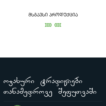
მსგავსი პროდუქცია
ojaxuri tradiciebi
Tanamedrove SefuTvaSi