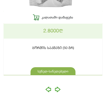
ᲙᲐᲚᲐᲗᲐᲨᲘ ᲓᲐᲛᲐᲢᲔᲑᲐ
2.8000
n
ბორშის საკმაზი (50 გრ)
სუნელ-სანელებელი
prev
next