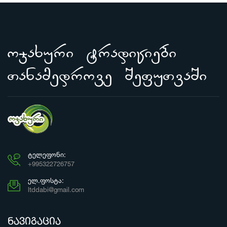
ojaxuri tradiciebi
Tanamedrove SefuTvaSi
ᲢᲔᲚᲔᲤᲝᲜᲘ:
+995322726757
ᲔᲚ.ᲤᲝᲡᲢᲐ:
ltddabi@gmail.com
ნავიგაცია