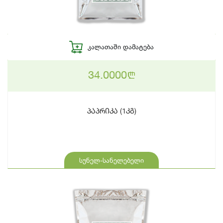
ᲙᲐᲚᲐᲗᲐᲨᲘ ᲓᲐᲛᲐᲢᲔᲑᲐ
34.0000
n
პაპრიკა (1კგ)
სუნელ-სანელებელი