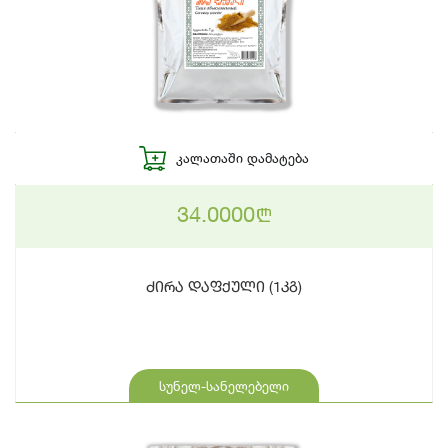
ᲙᲐᲚᲐᲗᲐᲨᲘ ᲓᲐᲛᲐᲢᲔᲑᲐ
34.0000
n
ძირა დაფქული (1კგ)
სუნელ-სანელებელი