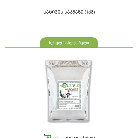
საცივის საკმაზი (1კგ)
სუნელ-სანელებელი
ᲙᲐᲚᲐᲗᲐᲨᲘ ᲓᲐᲛᲐᲢᲔᲑᲐ