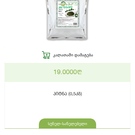
ᲙᲐᲚᲐᲗᲐᲨᲘ ᲓᲐᲛᲐᲢᲔᲑᲐ
19.0000
n
პიტნა (0,5კგ)
სუნელ-სანელებელი