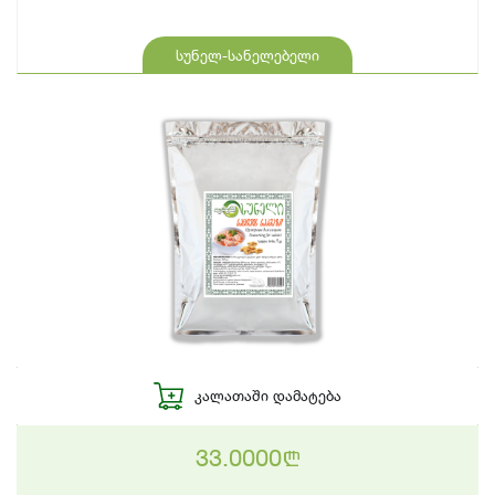
სუნელ-სანელებელი
ᲙᲐᲚᲐᲗᲐᲨᲘ ᲓᲐᲛᲐᲢᲔᲑᲐ
33.0000
n