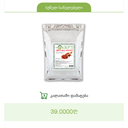
სუნელ-სანელებელი
ᲙᲐᲚᲐᲗᲐᲨᲘ ᲓᲐᲛᲐᲢᲔᲑᲐ
39.0000
n