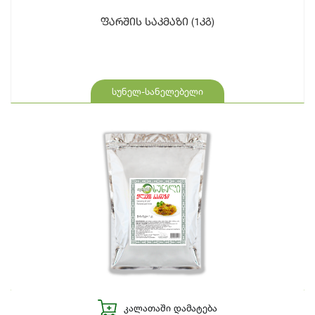
ფარშის საკმაზი (1კგ)
სუნელ-სანელებელი
ᲙᲐᲚᲐᲗᲐᲨᲘ ᲓᲐᲛᲐᲢᲔᲑᲐ