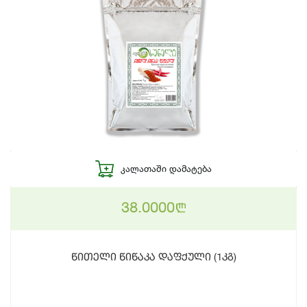
ᲙᲐᲚᲐᲗᲐᲨᲘ ᲓᲐᲛᲐᲢᲔᲑᲐ
38.0000
n
წითელი წიწაკა დაფქული (1კგ)