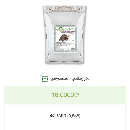
ᲙᲐᲚᲐᲗᲐᲨᲘ ᲓᲐᲛᲐᲢᲔᲑᲐ
16.0000
n
რეჰანი (0,5კგ)