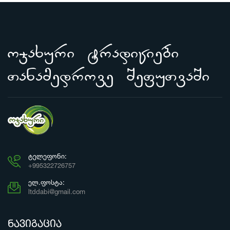
ojaxuri tradiciebi
Tanamedrove SefuTvaSi
ᲢᲔᲚᲔᲤᲝᲜᲘ:
+995322726757
ᲔᲚ.ᲤᲝᲡᲢᲐ:
ltddabi@gmail.com
ნავიგაცია