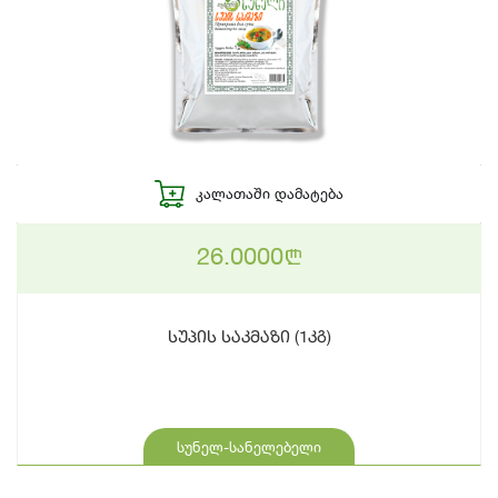
ᲙᲐᲚᲐᲗᲐᲨᲘ ᲓᲐᲛᲐᲢᲔᲑᲐ
26.0000
n
სუპის საკმაზი (1კგ)
სუნელ-სანელებელი