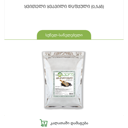
ყვითელი ყვავილი დაფქული (0,5კგ)
სუნელ-სანელებელი
ᲙᲐᲚᲐᲗᲐᲨᲘ ᲓᲐᲛᲐᲢᲔᲑᲐ