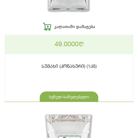
ᲙᲐᲚᲐᲗᲐᲨᲘ ᲓᲐᲛᲐᲢᲔᲑᲐ
49.0000
n
სუმახი (კოწახური) (1კგ)
სუნელ-სანელებელი