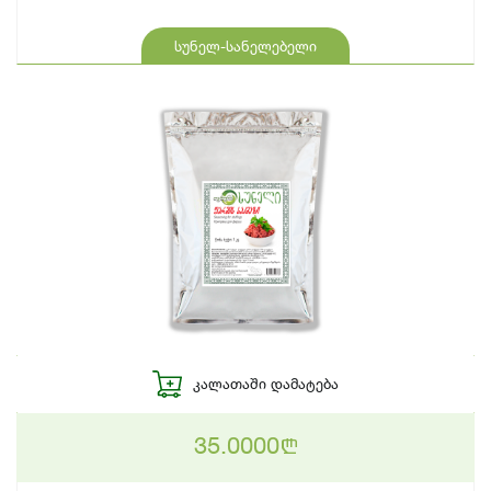
სუნელ-სანელებელი
ᲙᲐᲚᲐᲗᲐᲨᲘ ᲓᲐᲛᲐᲢᲔᲑᲐ
35.0000
n