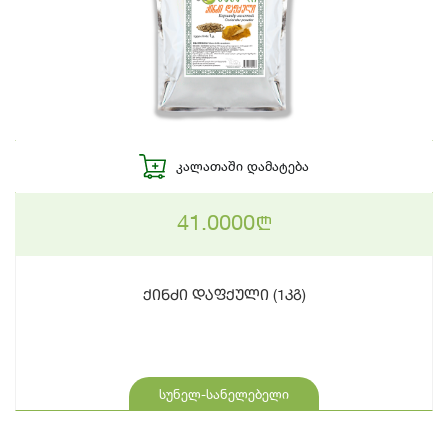
ᲙᲐᲚᲐᲗᲐᲨᲘ ᲓᲐᲛᲐᲢᲔᲑᲐ
41.0000
n
ქინძი დაფქული (1კგ)
სუნელ-სანელებელი