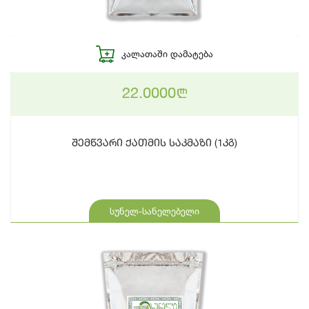
ᲙᲐᲚᲐᲗᲐᲨᲘ ᲓᲐᲛᲐᲢᲔᲑᲐ
22.0000
n
შემწვარი ქათმის საკმაზი (1კგ)
სუნელ-სანელებელი