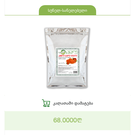
სუნელ-სანელებელი
ᲙᲐᲚᲐᲗᲐᲨᲘ ᲓᲐᲛᲐᲢᲔᲑᲐ
68.0000
n