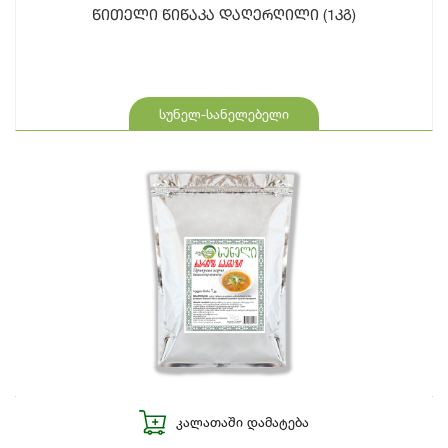
წითელი წიწაკა დაღერღილი (1კგ)
სუნელ-სანელებელი
ᲙᲐᲚᲐᲗᲐᲨᲘ ᲓᲐᲛᲐᲢᲔᲑᲐ