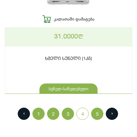
ᲙᲐᲚᲐᲗᲐᲨᲘ ᲓᲐᲛᲐᲢᲔᲑᲐ
31.0000
n
ხმელი სუნელი (1კგ)
სუნელ-სანელებელი
‹
›
1
2
3
4
5