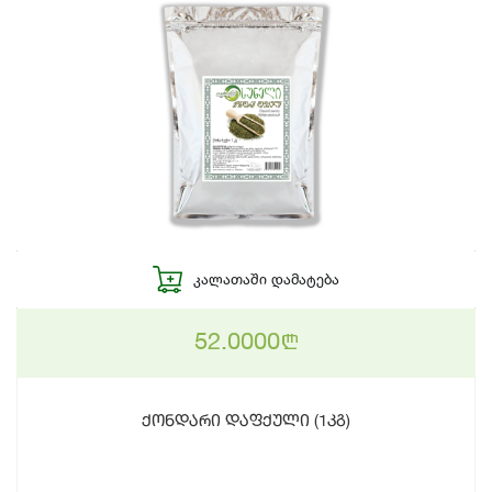
ᲙᲐᲚᲐᲗᲐᲨᲘ ᲓᲐᲛᲐᲢᲔᲑᲐ
52.0000
n
ქონდარი დაფქული (1კგ)