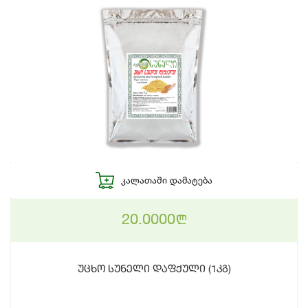
ᲙᲐᲚᲐᲗᲐᲨᲘ ᲓᲐᲛᲐᲢᲔᲑᲐ
20.0000
n
უცხო სუნელი დაფქული (1კგ)