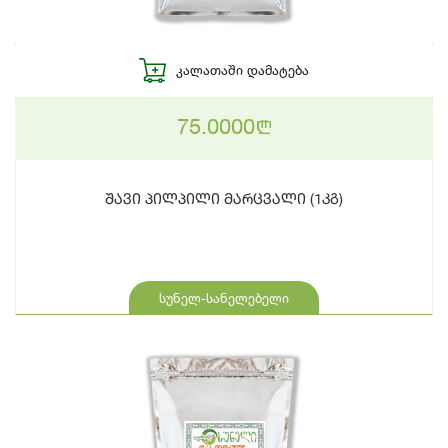
ᲙᲐᲚᲐᲗᲐᲨᲘ ᲓᲐᲛᲐᲢᲔᲑᲐ
75.0000
n
შავი პილპილი მარცვალი (1კგ)
სუნელ-სანელებელი