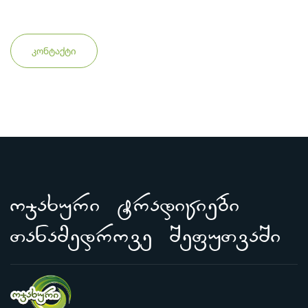
კონტაქტი
ojaxuri tradiciebi
Tanamedrove SefuTvaSi